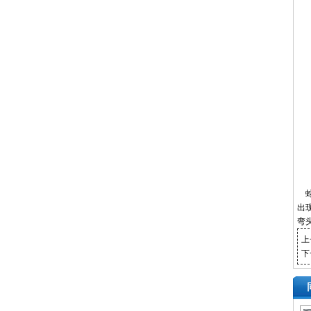
蛇
出
弯
上
下